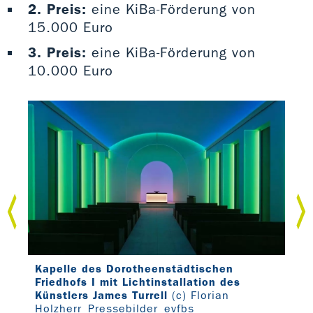
2. Preis:
eine KiBa-Förderung von
15.000 Euro
3. Preis:
eine KiBa-Förderung von
10.000 Euro
Kapelle des Dorotheenstädtischen
Kap
Friedhofs I mit Lichtinstallation des
Fri
Künstlers James Turrell
(c) Florian
sen
Holzherr_Pressebilder_evfbs
Hol