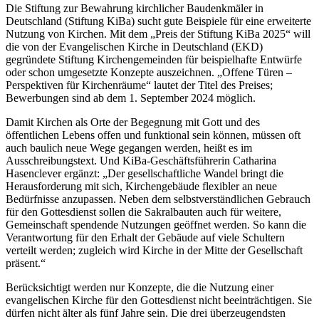
Die Stiftung zur Bewahrung kirchlicher Baudenkmäler in
Deutschland (Stiftung KiBa) sucht gute Beispiele für eine erweiterte
Nutzung von Kirchen. Mit dem „Preis der Stiftung KiBa 2025“ will
die von der Evangelischen Kirche in Deutschland (EKD)
gegründete Stiftung Kirchengemeinden für beispielhafte Entwürfe
oder schon umgesetzte Konzepte auszeichnen. „Offene Türen –
Perspektiven für Kirchenräume“ lautet der Titel des Preises;
Bewerbungen sind ab dem 1. September 2024 möglich.
Damit Kirchen als Orte der Begegnung mit Gott und des
öffentlichen Lebens offen und funktional sein können, müssen oft
auch baulich neue Wege gegangen werden, heißt es im
Ausschreibungstext. Und KiBa-Geschäftsführerin Catharina
Hasenclever ergänzt: „Der gesellschaftliche Wandel bringt die
Herausforderung mit sich, Kirchengebäude flexibler an neue
Bedürfnisse anzupassen. Neben dem selbstverständlichen Gebrauch
für den Gottesdienst sollen die Sakralbauten auch für weitere,
Gemeinschaft spendende Nutzungen geöffnet werden. So kann die
Verantwortung für den Erhalt der Gebäude auf viele Schultern
verteilt werden; zugleich wird Kirche in der Mitte der Gesellschaft
präsent.“
Berücksichtigt werden nur Konzepte, die die Nutzung einer
evangelischen Kirche für den Gottesdienst nicht beeinträchtigen. Sie
dürfen nicht älter als fünf Jahre sein. Die drei überzeugendsten