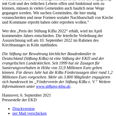
mit Gott und des örtlichen Lebens offen und funktional sein zu
können, müssen in vielen Gemeinden auch baulich neue Wege
gegangen werden. Wir suchen Gemeinden, die hier mutig
voranschreiten und neue Formen sozialer Nachbarschaft von Kirche
und Kommune erprobt haben oder erproben wollen.“
Wer den „Preis der Stiftung KiBa 2022“ erhält, wird im April
kommenden Jahres entschieden. Die feierliche Verleihung der
Auszeichnung soll am 10. September 2022 im Rahmen des
Kirchbautages in Köln stattfinden.
Die Stiftung zur Bewahrung kirchlicher Baudenkmäler in
Deutschland (Stiftung KiBa) ist eine Stiftung der EKD und der
evangelischen Landeskirchen. Seit 1999 hat sie Zusagen für
Sanierungsvorhaben in Höhe von 33,9 Millionen Euro geben
können. Für dieses Jahr hat die KiBa Förderzusagen über rund 1,2
Millionen Euro vorgesehen. Mehr als 3.800 Mitglieder engagieren
sich bundesweit im „Förderverein der Stiftung KiBa e. V.“ Weitere
Informationen unter
www.stiftung-kiba.de
.
Hannover, 6. September 2021
Pressestelle der EKD
Druckversion
per Mail verschicken