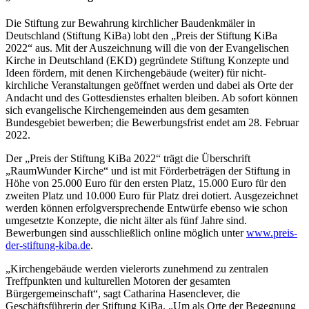
Die Stiftung zur Bewahrung kirchlicher Baudenkmäler in
Deutschland (Stiftung KiBa) lobt den „Preis der Stiftung KiBa
2022“ aus. Mit der Auszeichnung will die von der Evangelischen
Kirche in Deutschland (EKD) gegründete Stiftung Konzepte und
Ideen fördern, mit denen Kirchengebäude (weiter) für nicht-
kirchliche Veranstaltungen geöffnet werden und dabei als Orte der
Andacht und des Gottesdienstes erhalten bleiben. Ab sofort können
sich evangelische Kirchengemeinden aus dem gesamten
Bundesgebiet bewerben; die Bewerbungsfrist endet am 28. Februar
2022.
Der „Preis der Stiftung KiBa 2022“ trägt die Überschrift
„RaumWunder Kirche“ und ist mit Förderbeträgen der Stiftung in
Höhe von 25.000 Euro für den ersten Platz, 15.000 Euro für den
zweiten Platz und 10.000 Euro für Platz drei dotiert. Ausgezeichnet
werden können erfolgversprechende Entwürfe ebenso wie schon
umgesetzte Konzepte, die nicht älter als fünf Jahre sind.
Bewerbungen sind ausschließlich online möglich unter
www.preis-
der-stiftung-kiba.de
.
„Kirchengebäude werden vielerorts zunehmend zu zentralen
Treffpunkten und kulturellen Motoren der gesamten
Bürgergemeinschaft“, sagt Catharina Hasenclever, die
Geschäftsführerin der Stiftung KiBa. „Um als Orte der Begegnung