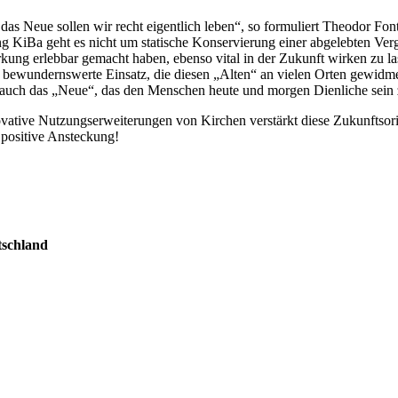
r das Neue sollen wir recht eigentlich leben“, so formuliert Theodor Font
 KiBa geht es nicht um statische Konservierung einer abgelebten Verg
kung erlebbar gemacht haben, ebenso vital in der Zukunft wirken zu las
 bewundernswerte Einsatz, die diesen „Alten“ an vielen Orten gewidmet
h auch das „Neue“, das den Menschen heute und morgen Dienliche sein
ative Nutzungserweiterungen von Kirchen verstärkt diese Zukunftsorient
f positive Ansteckung!
tschland